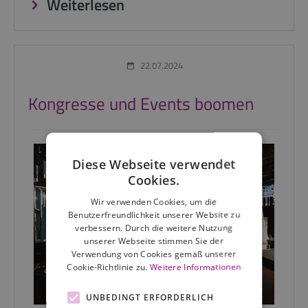
Weiterlesen
22.07.2024
Kongresse und Events boomen
Diese Webseite verwendet
Cookies.
Wir verwenden Cookies, um die
Benutzerfreundlichkeit unserer Website zu
verbessern. Durch die weitere Nutzung
unserer Webseite stimmen Sie der
Verwendung von Cookies gemäß unserer
Cookie-Richtlinie zu.
Weitere Informationen
UNBEDINGT ERFORDERLICH