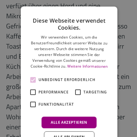
verfügt über einen Herd und eine
Mikrowelle, einen Kühlschrank mit
Diese Webseite verwendet
Gefrierfach, eine Spülmaschine, Nespresso
Cookies.
Kaffeemaschine, Wasserkocher und einen
Wir verwenden Cookies, um die
Benutzerfreundlichkeit unserer Website zu
Toaster. Töpfe, Pfannen, Designergeschirr
verbessern. Durch die weitere Nutzung
und Besteck von Alessi runden die
unserer Webseite stimmen Sie der
Verwendung von Cookies gemäß unserer
Küchenausstattung ab. Zum Essen oder
Cookie-Richtlinie zu.
Weitere Informationen
Arbeiten steht Dir in Deinem Apartment ein
UNBEDINGT ERFORDERLICH
großer Esstisch, sowie ein Schreibtisch zum
PERFORMANCE
TARGETING
Arbeiten zur Verfügung. Die großen
Apartments bieten Dir ein Schlafsofa im
FUNKTIONALITÄT
Wohnbereich und verfügen teilweise über
ALLE AKZEPTIEREN
einen Balkon oder eine Terrasse.
Erholsamen Schlaf garantiert das
ALLE ABLEHNEN