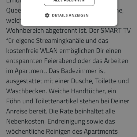
Queensize-Bett mit weicher Bettwäsche,
DETAILS ANZEIGEN
welches durch eine Wand vom
Wohnbereich abgetrennt ist. Der SMART TV
für eigene Streamingkanäle und das
kostenfreie WLAN ermöglichen Dir einen
entspannten Feierabend oder das Arbeiten
im Apartment. Das Badezimmer ist
ausgestattet mit einer Dusche, Toilette und
Waschbecken. Weiche Handtücher, ein
Föhn und Toilettenartikel stehen bei Deiner
Anreise bereit. Die Rate beinhaltet alle
Nebenkosten, Endreinigung sowie das
wöchentliche Reinigen des Apartments