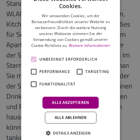
Standard hingegen sind kostenfreies
Cookies.
WLAN, eine gratis Minibar, Klimaanlagen,
Wir verwenden Cookies, um die
Kitchenettes und vieles mehr. Ein Paradies
Benutzerfreundlichkeit unserer Website zu
verbessern. Durch die weitere Nutzung
für Selbstversorger und alle, die gerne im
unserer Webseite stimmen Sie der
Verwendung von Cookies gemäß unserer
Apartment bleiben. Falls Ihnen aber eher
Cookie-Richtlinie zu.
Weitere Informationen
der Sinn nach etwas Gesellschaft steht: Im
UNBEDINGT ERFORDERLICH
Sterne-Restaurant Agata's verwöhnt man
PERFORMANCE
TARGETING
Sie mittags und abends, in der Artbar oder
der Smoker's Lounge können Sie sich einen
FUNKTIONALITÄT
Drink gönnen und mit Kollegen, Freunden
ALLE AKZEPTIEREN
und Fremden ins Gespräch kommen. Im
hauseigenen Fitnessstudio hingegen
ALLE ABLEHNEN
können Sie sich auspowern oder Kraft
DETAILS ANZEIGEN
tanken – und sind so bestens für den