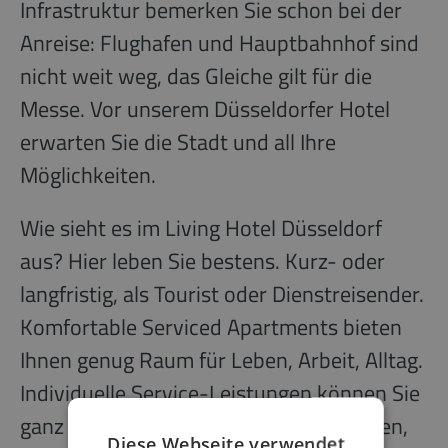
Infrastruktur bemerken Sie schon bei der
Anreise: Flughafen und Hauptbahnhof sind
nicht weit weg, das Gleiche gilt für die
Messe. Vor unserem Düsseldorfer Hotel
erwarten Sie die Stadt und all Ihre
Möglichkeiten.
Wie sieht es im Living Hotel Düsseldorf
aus? Hier leben Sie bestens. Kurz- oder
langfristig, als Tourist oder Dienstreisender.
Komfortable Serviced Apartments bieten
Ihnen genug Raum für Leben, Arbeit, Alltag.
Individuelle Service-Leistungen können Sie
ganz nach Wunsch und Anspruch buchen,
Diese Webseite verwendet