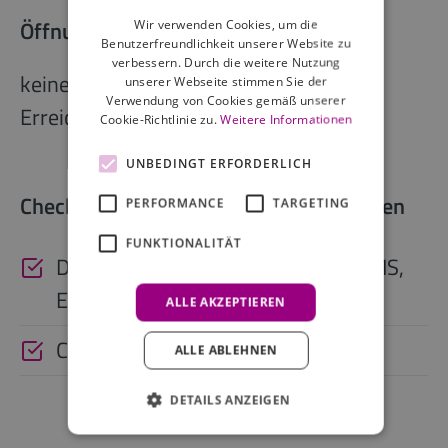
Öffnungszeiten der Rezeption
Wir verwenden Cookies, um die
Benutzerfreundlichkeit unserer Website zu
verbessern. Durch die weitere Nutzung
keine Rezeption vor Ort, telefonische
unserer Webseite stimmen Sie der
Verwendung von Cookies gemäß unserer
Erreichbarkeit 24/7
Cookie-Richtlinie zu.
Weitere Informationen
UNBEDINGT ERFORDERLICH
Check-in außerhalb der Rezeptionszeiten
PERFORMANCE
TARGETING
FUNKTIONALITÄT
Digitaler Zugangscode (per App, SMS,
E-Mail)
ALLE AKZEPTIEREN
Check-in Automat
ALLE ABLEHNEN
DETAILS ANZEIGEN