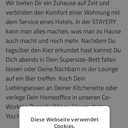
Wir bieten Dir ein Zuhause auf Zeit und
verbinden den Komfort einer Wohnung mit
dem Service eines Hotels. In der STAYERY
kann man alles machen, was man zu Hause
auch macht und noch mehr. Nachdem Du
tagsüber den Kiez erkundet hast kannst Du
Dich abends in Dein Supersize-Bett fallen
lassen oder Deine Nachbarn in der Lounge
auf ein Bier treffen. Koch Dein
Lieblingsessen an Deiner Kitchenette oder
verlege Dein Homeoffice in unseren Co-
Working Bereich. Wie zu Hause eben.
You're very, very welcome.
Diese Webseite verwendet
Cookies.