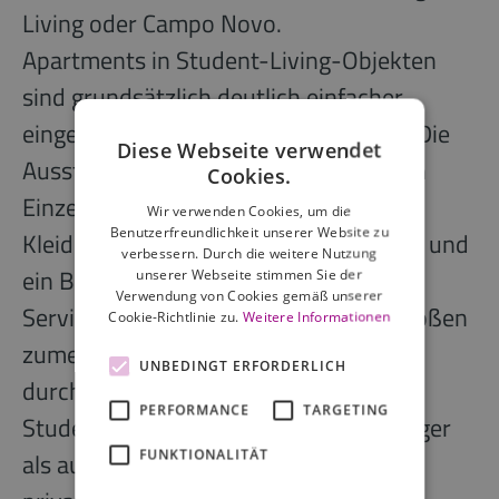
Living oder Campo Novo.
Apartments in Student-Living-Objekten
sind grundsätzlich deutlich einfacher
eingerichtet als Serviced Apartments. Die
Diese Webseite verwendet
Ausstattung umfasst üblicherweise ein
Cookies.
Einzelbett, einen Schreibtisch, einen
Wir verwenden Cookies, um die
Benutzerfreundlichkeit unserer Website zu
Kleiderschrank sowie eine Küchenzeile und
verbessern. Durch die weitere Nutzung
ein Bad mit Dusche. Im Vergleich zu
unserer Webseite stimmen Sie der
Verwendung von Cookies gemäß unserer
Serviced Apartments sind die Raumgrößen
Cookie-Richtlinie zu.
Weitere Informationen
zumeist etwas geringer mit
UNBEDINGT ERFORDERLICH
durchschnittlich rund 20 m². Sowohl
PERFORMANCE
TARGETING
Studentenwohnheime öffentlicher Träger
FUNKTIONALITÄT
als auch Student-Living-Objekte von