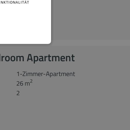
UNKTIONALITÄT
edroom Apartment
1-Zimmer-Apartment
2
26 m
2