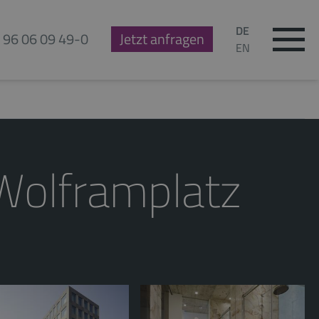
DE
 96 06 09 49-0
Jetzt anfragen
EN
olframplatz