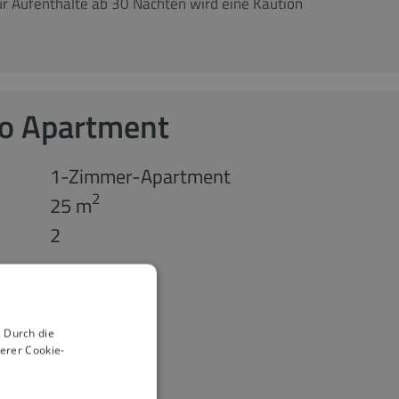
r Aufenthalte ab 30 Nächten wird eine Kaution
io Apartment
1-Zimmer-Apartment
2
25 m
2
 Durch die
erer Cookie-