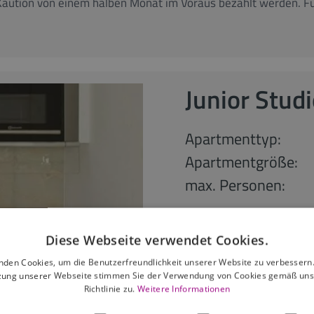
Kaution von einem halben Monat im Voraus bezahlt werden. Fü
Junior Stud
Apartmenttyp:
Apartmentgröße:
max. Personen:
ab 110,96
Diese Webseite verwendet Cookies.
ab 30 Nächte
nden Cookies, um die Benutzerfreundlichkeit unserer Website zu verbessern.
zung unserer Webseite stimmen Sie der Verwendung von Cookies gemäß uns
Richtlinie zu.
Weitere Informationen
anfragen