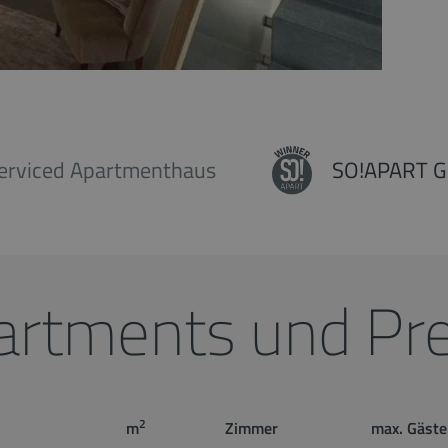
erviced Apartmenthaus
SO!APART G
artments und Pre
2
m
Zimmer
max. Gäste