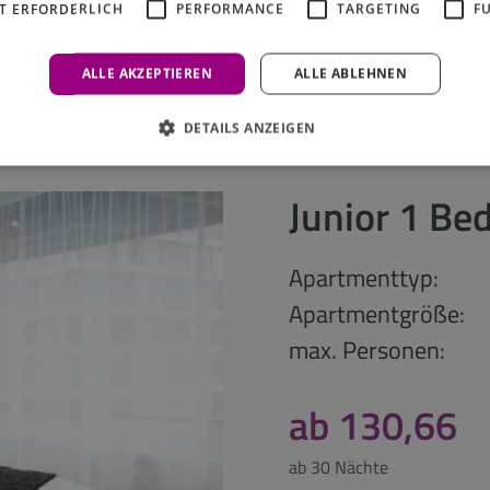
T ERFORDERLICH
PERFORMANCE
TARGETING
F
ALLE AKZEPTIEREN
ALLE ABLEHNEN
DETAILS ANZEIGEN
Junior 1 B
Apartmenttyp:
Apartmentgröße:
max. Personen:
ab 130,66
ab 30 Nächte