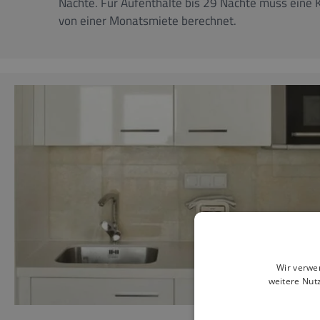
Nächte. Für Aufenthalte bis 29 Nächte muss eine 
von einer Monatsmiete berechnet.
Wir verwe
weitere Nut