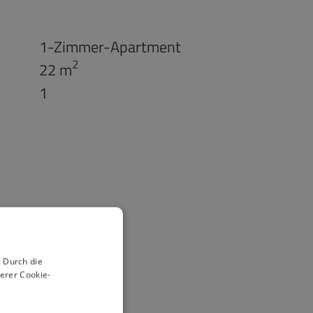
1-Zimmer-Apartment
2
22 m
1
 Durch die
erer Cookie-