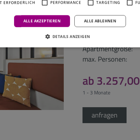
T ERFORDERLICH
PERFORMANCE
TARGETING
F
Comfy
ALLE AKZEPTIEREN
ALLE ABLEHNEN
Apartmenttyp:
DETAILS ANZEIGEN
Apartmentgröße:
max. Personen:
ab 3.257,00
1 - 3 Monate
anfragen