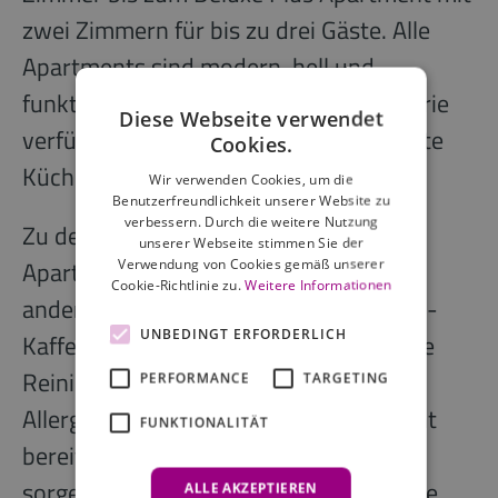
zwei Zimmern für bis zu drei Gäste. Alle
Apartments sind modern, hell und
funktional eingerichtet. Je nach Kategorie
Diese Webseite verwendet
verfügen sie über eine voll ausgestattete
Cookies.
Küche sowie eine Waschmaschine.
Wir verwenden Cookies, um die
Benutzerfreundlichkeit unserer Website zu
verbessern. Durch die weitere Nutzung
Zu den Serviceleistungen der SAXX
unserer Webseite stimmen Sie der
Apartments Mittelstraße zählen unter
Verwendung von Cookies gemäß unserer
Cookie-Richtlinie zu.
Weitere Informationen
anderem Highspeed-WLAN, Nespresso-
UNBEDINGT ERFORDERLICH
Kaffeemaschine, eine zweiwöchentliche
Reinigung und ein Wäscheservice.
PERFORMANCE
TARGETING
Allergiker-freundliche Bettwäsche steht
FUNKTIONALITÄT
bereit und Nichtraucher-Apartments
sorgen für eine angenehme Atmosphäre.
ALLE AKZEPTIEREN