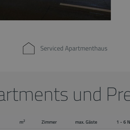
Serviced Apartmenthaus
artments und Pre
2
m
Zimmer
max. Gäste
1 - 6 