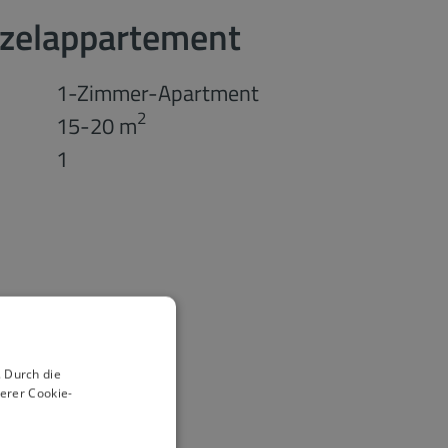
nzelappartement
1-Zimmer-Apartment
2
15-20 m
1
 Durch die
erer Cookie-