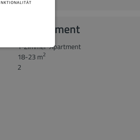
UNKTIONALITÄT
ppelappartement
1-Zimmer-Apartment
2
18-23 m
2