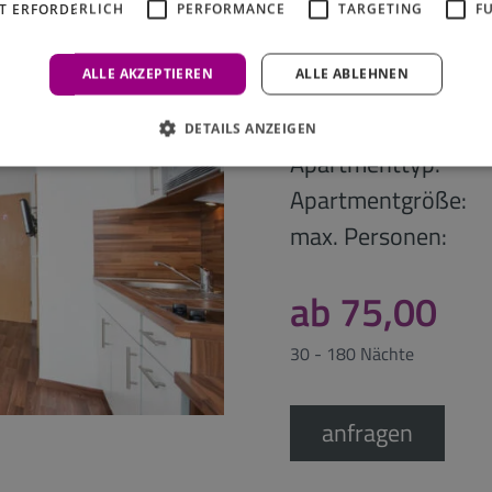
T ERFORDERLICH
PERFORMANCE
TARGETING
F
ALLE AKZEPTIEREN
ALLE ABLEHNEN
Komfort Do
DETAILS ANZEIGEN
Apartmenttyp:
Apartmentgröße:
max. Personen:
ab 75,00
30 - 180 Nächte
anfragen