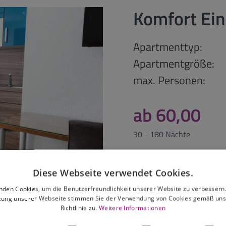
Komfort Ei
Apartmenttyp:
Apartmentgröße:
max. Personen:
ab 60,00
30 - 180 Nächte
anfragen
Diese Webseite verwendet Cookies.
nden Cookies, um die Benutzerfreundlichkeit unserer Website zu verbessern.
zung unserer Webseite stimmen Sie der Verwendung von Cookies gemäß uns
Richtlinie zu.
Weitere Informationen