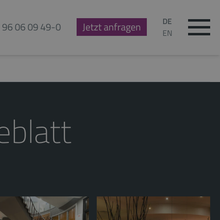
DE
 96 06 09 49-0
Jetzt anfragen
EN
blatt