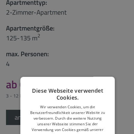
Apartmenttyp:
2-Zimmer-Apartment
Apartmentgröße:
2
125-135 m
max. Personen:
4
ab 6.510,00
Diese Webseite verwendet
3 - 12 Monate
Cookies.
Wir verwenden Cookies, um die
Benutzerfreundlichkeit unserer Website zu
anfragen
verbessern. Durch die weitere Nutzung
unserer Webseite stimmen Sie der
Verwendung von Cookies gemäß unserer