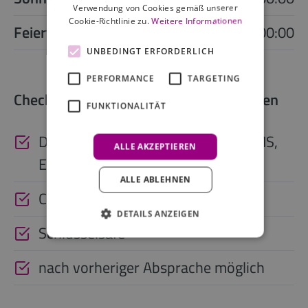
Verwendung von Cookies gemäß unserer
Cookie-Richtlinie zu.
Weitere Informationen
Feiertag
06:00 - 00:00
UNBEDINGT ERFORDERLICH
PERFORMANCE
TARGETING
Check-in außerhalb der Rezeptionszeiten
FUNKTIONALITÄT
Digitaler Zugangscode (per App, SMS,
ALLE AKZEPTIEREN
E-Mail)
ALLE ABLEHNEN
Check-in Automat
DETAILS ANZEIGEN
Schlüsselsafe
nach vorheriger Absprache möglich