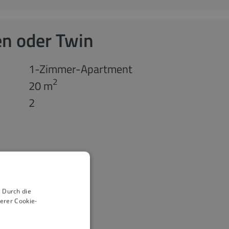
n oder Twin
1-Zimmer-Apartment
2
20 m
2
 Durch die
erer Cookie-