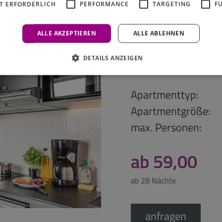
T ERFORDERLICH
PERFORMANCE
TARGETING
F
ALLE AKZEPTIEREN
ALLE ABLEHNEN
Studio für 3
DETAILS ANZEIGEN
Apartmenttyp:
Apartmentgröße:
max. Personen:
ab 59,00
ab 28 Nächte
anfragen