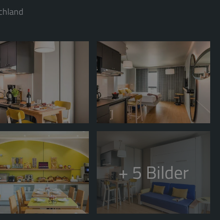
chland
+ 5
Bilder