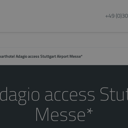
+49 (0)30
parthotel Adagio access Stuttgart Airport Messe*
dagio access Stut
Messe*