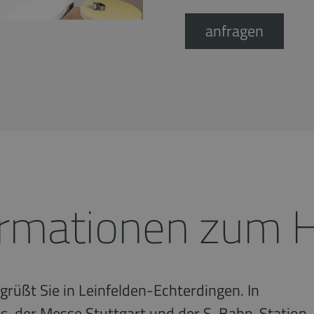
anfragen
ormationen zum 
rüßt Sie in Leinfelden-Echterdingen. In
ns, der Messe Stuttgart und der S-Bahn-Station