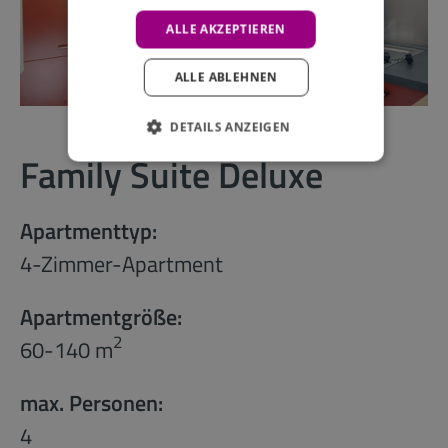
ALLE AKZEPTIEREN
ALLE ABLEHNEN
DETAILS ANZEIGEN
Family Suite Deluxe
Apartmenttyp:
4-Zimmer-Apartment
Apartmentgröße:
2
60-140 m
max. Personen:
4