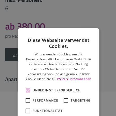
6
ab 380,00
pro Nacht
Diese Webseite verwendet
Cookies.
anfragen
Wir verwenden Cookies, um die
Benutzerfreundlichkeit unserer Website zu
verbessern. Durch die weitere Nutzung
unserer Webseite stimmen Sie der
Verwendung von Cookies gemäß unserer
Apartmentausstattung
Cookie-Richtlinie zu.
Weitere Informationen
UNBEDINGT ERFORDERLICH
PERFORMANCE
TARGETING
FUNKTIONALITÄT