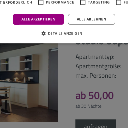
T ERFORDERLICH
PERFORMANCE
TARGETING
F
ALLE AKZEPTIEREN
ALLE ABLEHNEN
DETAILS ANZEIGEN
Studio Supe
Apartmenttyp:
Apartmentgröße:
max. Personen:
ab 50,00
ab 30 Nächte
anfragen