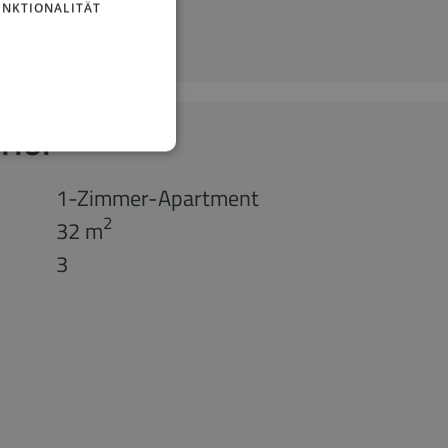
UNKTIONALITÄT
rior
1-Zimmer-Apartment
2
32 m
3