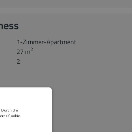
ness
1-Zimmer-Apartment
2
27 m
2
 Durch die
erer Cookie-