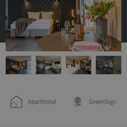
+ 9
Aparthotel
GreenSign