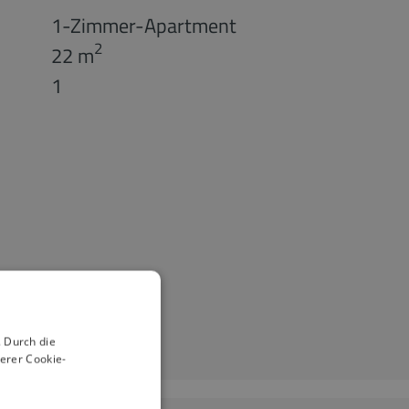
1-Zimmer-Apartment
2
22 m
1
 Durch die
erer Cookie-