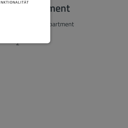
UNKTIONALITÄT
oppel Apartment
1-Zimmer-Apartment
2
27 m
2