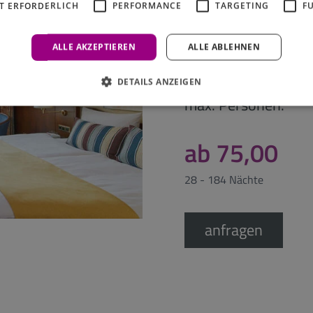
T ERFORDERLICH
PERFORMANCE
TARGETING
F
Business D
ALLE AKZEPTIEREN
ALLE ABLEHNEN
Apartmenttyp:
Apartmentgröße:
DETAILS ANZEIGEN
max. Personen:
ab 75,00
28 - 184 Nächte
anfragen