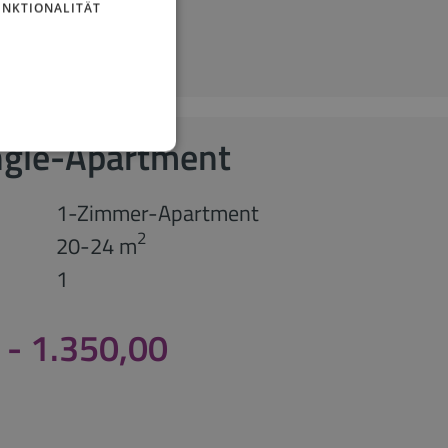
UNKTIONALITÄT
ngle-Apartment
1-Zimmer-Apartment
2
20-24 m
1
 - 1.350,00