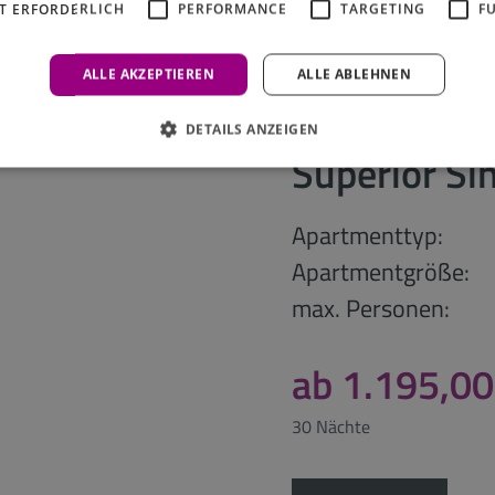
T ERFORDERLICH
PERFORMANCE
TARGETING
F
ALLE AKZEPTIEREN
ALLE ABLEHNEN
DETAILS ANZEIGEN
Superior Si
Apartmenttyp:
Apartmentgröße:
max. Personen:
ab 1.195,00
30 Nächte