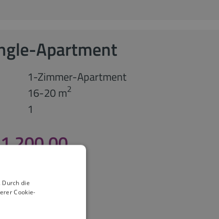
ingle-Apartment
1-Zimmer-Apartment
2
16-20 m
1
 1.200,00
 Durch die
erer Cookie-