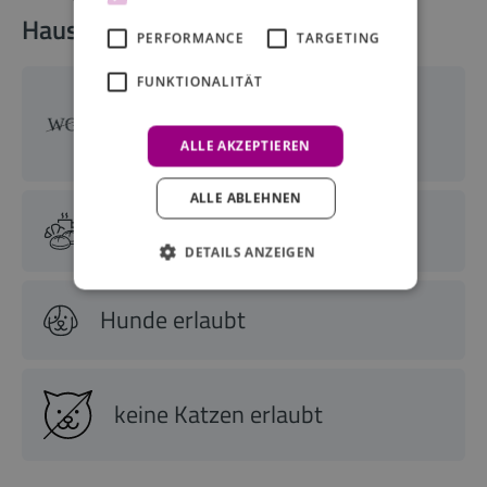
Haus-Services
PERFORMANCE
TARGETING
FUNKTIONALITÄT
Wohnungsgeberbestätigung
wird nicht ausgestellt
ALLE AKZEPTIEREN
ALLE ABLEHNEN
Frühstücksbuffet
DETAILS ANZEIGEN
Hunde erlaubt
keine Katzen erlaubt