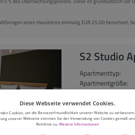
n 5 % des Übernachtungspreises. Diese ist grundsätzlich vor O
Mitbringen eines Haustieres einmalig EUR 25,00 berechnet, b
S2 Studio 
Apartmenttyp:
Apartmentgröße:
max. Personen:
Diese Webseite verwendet Cookies.
ab 38,00
nden Cookies, um die Benutzerfreundlichkeit unserer Website zu verbessern.
zung unserer Webseite stimmen Sie der Verwendung von Cookies gemäß uns
Richtlinie zu.
Weitere Informationen
ab 85 Nächte