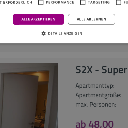
T ERFORDERLICH
PERFORMANCE
TARGETING
F
anfragen
ALLE AKZEPTIEREN
ALLE ABLEHNEN
DETAILS ANZEIGEN
S2X - Super
Apartmenttyp:
Apartmentgröße:
max. Personen:
ab 48,00