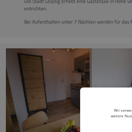
Die Stadt Leipzig erhebt eine Gästetaxe in Höhe vo
entrichten.
Bei Aufenthalten unter 7 Nächten werden für das 
Wir verwe
weitere Nut