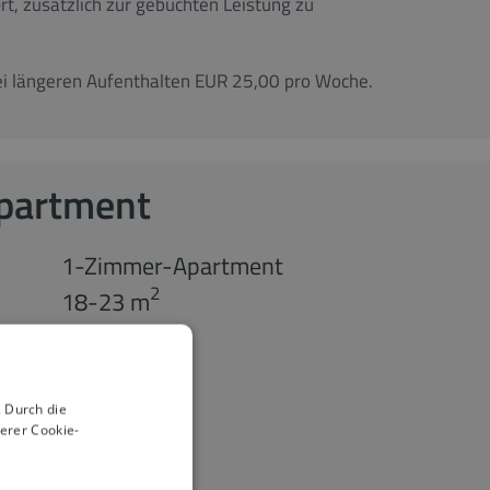
rt, zusätzlich zur gebuchten Leistung zu
ei längeren Aufenthalten EUR 25,00 pro Woche.
Apartment
1-Zimmer-Apartment
2
18-23 m
2
 Durch die
erer Cookie-