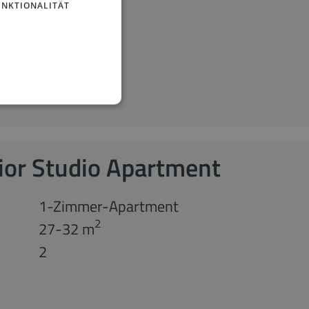
UNKTIONALITÄT
ior Studio Apartment
1-Zimmer-Apartment
2
27-32 m
2