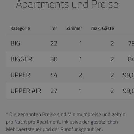
Apartments und Preise
2
Kategorie
m
Zimmer
max. Gäste
BIG
22
1
2
79
BIGGER
30
1
2
84
UPPER
44
2
2
99,
UPPER AIR
27
1
2
99,
* Die genannten Preise sind Minimumpreise und gelten
pro Nacht pro Apartment, inklusive der gesetzlichen
Mehrwertsteuer und der Rundfunkgebühren.