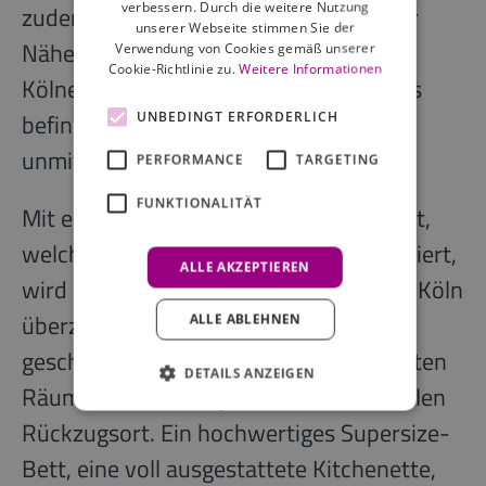
verbessern. Durch die weitere Nutzung
zudem einige Fitnessstudios in direkter
unserer Webseite stimmen Sie der
Nähe. Für einen guten Anschluss in die
Verwendung von Cookies gemäß unserer
Cookie-Richtlinie zu.
Weitere Informationen
Kölner Innerstadt sowie darüber hinaus
befinden sich ÖPNV-Anbindungen in
UNBEDINGT ERFORDERLICH
unmittelbarer Nähe.
PERFORMANCE
TARGETING
FUNKTIONALITÄT
Mit einem durchdachten Designkonzept,
welches Stil und Funktionalität kombiniert,
ALLE AKZEPTIEREN
wird dich dein Apartment bei STAYERY Köln
überzeugen. Durch die großzügig
ALLE ABLEHNEN
geschnittenen und modern eingerichteten
DETAILS ANZEIGEN
Räume bieten die Apartments den idealen
Rückzugsort. Ein hochwertiges Supersize-
Bett, eine voll ausgestattete Kitchenette,