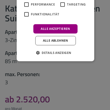
Kategorie VII - Treppchen
PERFORMANCE
TARGETING
Suite
FUNKTIONALITÄT
ALLE AKZEPTIEREN
Apartmenttyp:
3-Zimmer-Apartment
ALLE ABLEHNEN
Apartmentgröße:
DETAILS ANZEIGEN
2
85 m
max. Personen:
3
ab 2.520,00
pro Monat