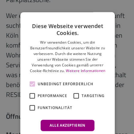
Wer eine moderne und stilvolle Unterkunft
sucht, trifft mit der RESIDENZ am Dom in
Diese Webseite verwendet
Cookies.
Köln die richtige Entscheidung. Mit seinen
Wir verwenden Cookies, um die
komfortablen Zimmern, der erholsamen
Benutzerfreundlichkeit unserer Website zu
Wohnatmosphäre und dem exzellenten
verbessern. Durch die weitere Nutzung
unserer Webseite stimmen Sie der
Service bietet das Apartmenthaus alles,
Verwendung von Cookies gemäß unserer
Cookie-Richtlinie zu.
Weitere Informationen
was man für einen angenehmen Aufenthalt
benötigt. Genießen Sie Ihren Besuch in der
UNBEDINGT ERFORDERLICH
RESIDENZ am Dom in Köln!
PERFORMANCE
TARGETING
FUNKTIONALITÄT
Öffnungszeiten der Rezeption
ALLE AKZEPTIEREN