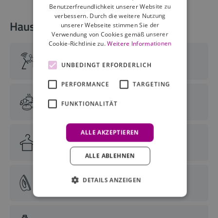
Benutzerfreundlichkeit unserer Website zu
verbessern. Durch die weitere Nutzung
Haus-Services
unserer Webseite stimmen Sie der
Verwendung von Cookies gemäß unserer
Cookie-Richtlinie zu.
Weitere Informationen
kontaktloser Check-In möglich
UNBEDINGT ERFORDERLICH
PERFORMANCE
TARGETING
Frühstücksbuffet
FUNKTIONALITÄT
ALLE AKZEPTIEREN
Wäscheservice
ALLE ABLEHNEN
Bügelservice
DETAILS ANZEIGEN