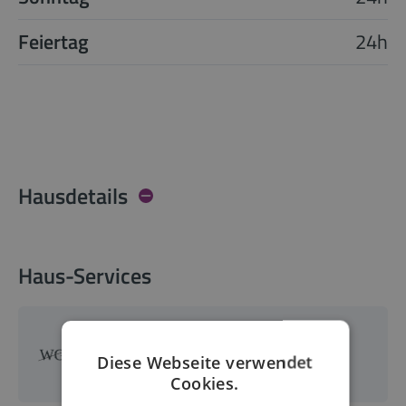
Feiertag
24h
Hausdetails
Haus-Services
Wohnungsgeberbestätigung
Diese Webseite verwendet
wird nicht ausgestellt
Cookies.