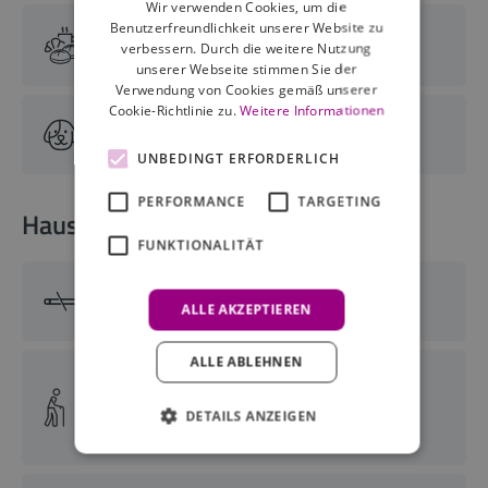
Wir verwenden Cookies, um die
Benutzerfreundlichkeit unserer Website zu
Frühstücksbuffet
verbessern. Durch die weitere Nutzung
unserer Webseite stimmen Sie der
Verwendung von Cookies gemäß unserer
Cookie-Richtlinie zu.
Weitere Informationen
Hunde erlaubt
UNBEDINGT ERFORDERLICH
PERFORMANCE
TARGETING
Hausausstattung
FUNKTIONALITÄT
Nichtraucherapartments
ALLE AKZEPTIEREN
ALLE ABLEHNEN
behindertenfreundliche
DETAILS ANZEIGEN
Apartments