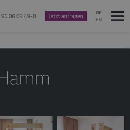
DE
 96 06 09 49-0
Jetzt anfragen
EN
g Hamm