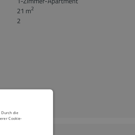
1-Zimmer-Apartment
2
21 m
2
 Durch die
erer Cookie-