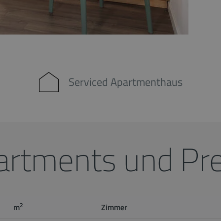
Serviced Apartmenthaus
artments und Pre
2
m
Zimmer