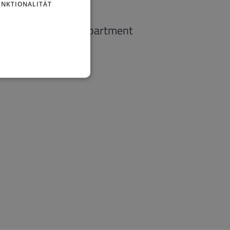
UNKTIONALITÄT
1-Zimmer-Apartment
2
35 m
2