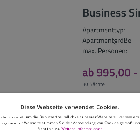
Business S
Apartmenttyp:
Apartmentgröße:
max. Personen:
ab 995,00 -
30 Nächte
anfragen
Diese Webseite verwendet Cookies.
nden Cookies, um die Benutzerfreundlichkeit unserer Website zu verbessern.
zung unserer Webseite stimmen Sie der Verwendung von Cookies gemäß uns
Richtlinie zu.
Weitere Informationen