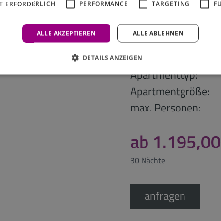
T ERFORDERLICH
PERFORMANCE
TARGETING
F
ALLE AKZEPTIEREN
ALLE ABLEHNEN
Superior Si
DETAILS ANZEIGEN
Apartmenttyp:
Apartmentgröße:
max. Personen:
ab 1.195,00
30 Nächte
anfragen