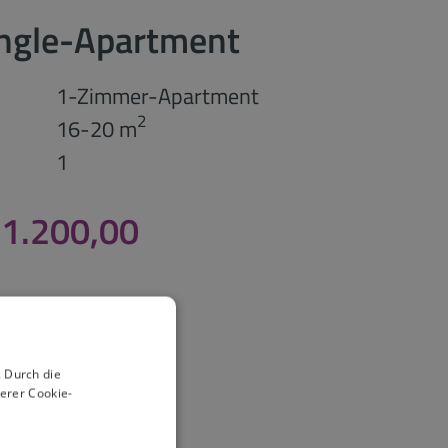
ingle-Apartment
1-Zimmer-Apartment
2
16-20 m
1
 1.200,00
 Durch die
erer Cookie-