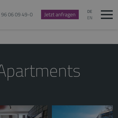
DE
 96 06 09 49-0
Jetzt anfragen
EN
 Apartments