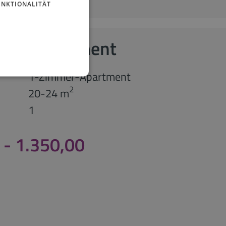
UNKTIONALITÄT
ngle-Apartment
1-Zimmer-Apartment
2
20-24 m
1
 - 1.350,00