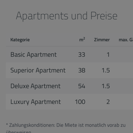
Apartments und Preise
2
Kategorie
m
Zimmer
max. G
Basic Apartment
33
1
Superior Apartment
38
1.5
Deluxe Apartment
54
1.5
Luxury Apartment
100
2
* Zahlungskonditionen: Die Miete ist monatlich vorab zu
überweisen