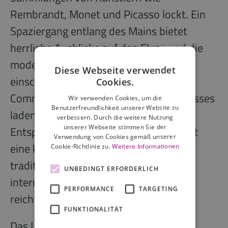
Rembrandt, Monet und Picasso lockt. Ein
Spaziergang entlang des Mains bietet
herrliche Ausblicke auf den Fluss und die
moderne Skyline von Frankfurt,
Diese Webseite verwendet
einschließlich des ikonischen
Cookies.
Commerzbank Towers. Entlang des Flusses
Wir verwenden Cookies, um die
Benutzerfreundlichkeit unserer Website zu
laden Parks und Grünflächen zum
verbessern. Durch die weitere Nutzung
unserer Webseite stimmen Sie der
Entspannen ein. Zudem bietet die Stadt
Verwendung von Cookies gemäß unserer
eine kulinarische Vielfalt, die von
Cookie-Richtlinie zu.
Weitere Informationen
traditionellen Apfelweinlokalen bis zu
UNBEDINGT ERFORDERLICH
internationalen Gourmet-Restaurants
PERFORMANCE
TARGETING
reicht.
FUNKTIONALITÄT
Das Lyf East Frankfurt bietet eine