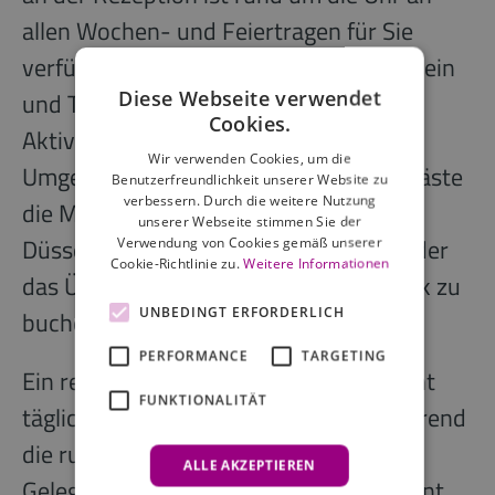
allen Wochen- und Feiertragen für Sie
verfügbar, um bei Fragen behilflich zu sein
Diese Webseite verwendet
und Tipps zu Sehenswürdigkeiten und
Cookies.
Aktivitäten in Düsseldorf und der
Wir verwenden Cookies, um die
Umgebung zu geben. Zudem können Gäste
Benutzerfreundlichkeit unserer Website zu
verbessern. Durch die weitere Nutzung
die Möglichkeit nutzen, in ihrem Acora
unserer Webseite stimmen Sie der
Düsseldorf Living the City zu kochen oder
Verwendung von Cookies gemäß unserer
Cookie-Richtlinie zu.
Weitere Informationen
das Übernachtungspaket mit Frühstück zu
UNBEDINGT ERFORDERLICH
buchen.
PERFORMANCE
TARGETING
Ein reichhaltiges Frühstücksbuffet steht
FUNKTIONALITÄT
täglich im Frühstücksraum bereit, während
die rund um die Uhr geöffnete Bar
ALLE AKZEPTIEREN
Gelegenheit bietet, den Abend entspannt