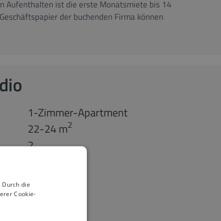
n Aufenthalten ist die erste Monatsmiete bis 14
m Geschäftspapier der buchenden Firma können
dio
1-Zimmer-Apartment
2
22-24 m
2
 Durch die
erer Cookie-