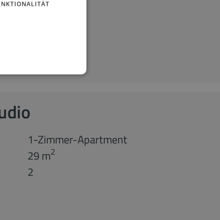
UNKTIONALITÄT
udio
1-Zimmer-Apartment
2
29 m
2