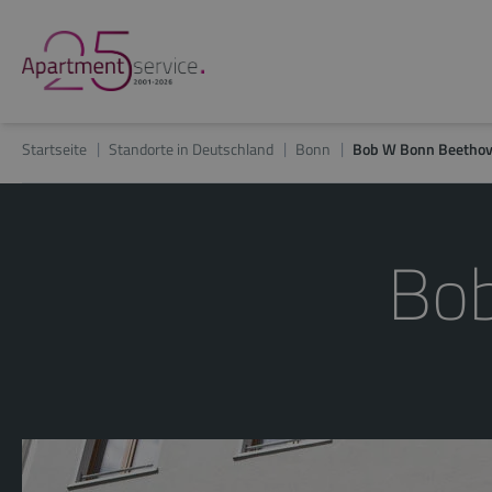
Startseite
Standorte in Deutschland
Bonn
Bob W Bonn Beetho
Bo