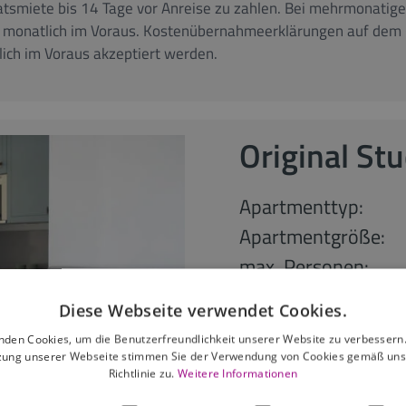
atsmiete bis 14 Tage vor Anreise zu zahlen. Bei mehrmonatige
olgt monatlich im Voraus. Kostenübernahmeerklärungen auf de
ich im Voraus akzeptiert werden.
Original Stu
Apartmenttyp:
Apartmentgröße:
max. Personen:
Diese Webseite verwendet Cookies.
ab 80,00
nden Cookies, um die Benutzerfreundlichkeit unserer Website zu verbessern.
zung unserer Webseite stimmen Sie der Verwendung von Cookies gemäß uns
ab 28 Nächte
Richtlinie zu.
Weitere Informationen