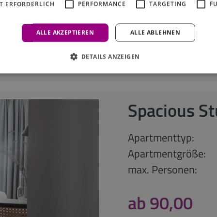
T ERFORDERLICH
PERFORMANCE
TARGETING
F
anfragen
ALLE AKZEPTIEREN
ALLE ABLEHNEN
DETAILS ANZEIGEN
Spacious St
Apartmenttyp:
Apartmentgröße:
max. Personen:
ab 90,00