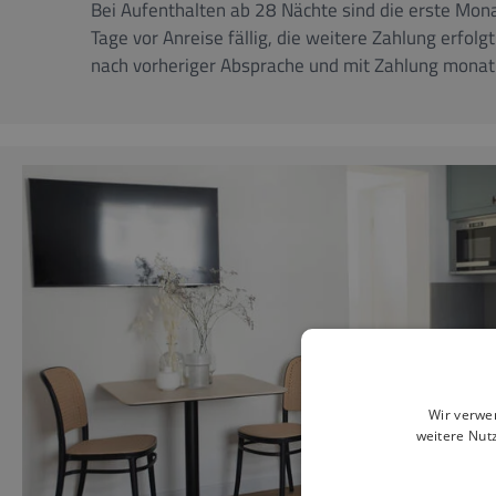
Bei Aufenthalten ab 28 Nächte sind die erste Mon
Tage vor Anreise fällig, die weitere Zahlung erf
nach vorheriger Absprache und mit Zahlung monatl
Wir verwe
weitere Nut