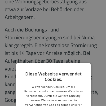
eine Wohnungsgeberbestätigung aus –
etwa zur Vorlage bei Behörden oder
Arbeitgebern.
Auch die Buchungs- und
Stornierungsbedingungen sind bei Numa
klar geregelt: Eine kostenlose Stornierung
ist bis 14 Tage vor Anreise möglich. Bei
Aufenthalten über 30 Tage ist eine
vorzeitige Abreise mit 14 Tagen
Diese Webseite verwendet
Kündigungsfrist möglich. Die Bezahlung
Cookies.
kann bequem und flexibel mit allen
Wir verwenden Cookies, um die
gängigen Zahlungsmitteln wie Kreditkarte,
Benutzerfreundlichkeit unserer Website zu
verbessern. Durch die weitere Nutzung
Google Pay, Apple Pay oder per
unserer Webseite stimmen Sie der
Verwendung von Cookies gemäß unserer