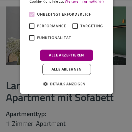
Cookie-Richtlinie zu.
Weitere Informationen
UNBEDINGT ERFORDERLICH
PERFORMANCE
TARGETING
FUNKTIONALITÄT
ALLE AKZEPTIEREN
ALLE ABLEHNEN
Large 3 Bedroom
DETAILS ANZEIGEN
Apartment mit Sofabett
Apartmenttyp:
1-Zimmer-Apartment