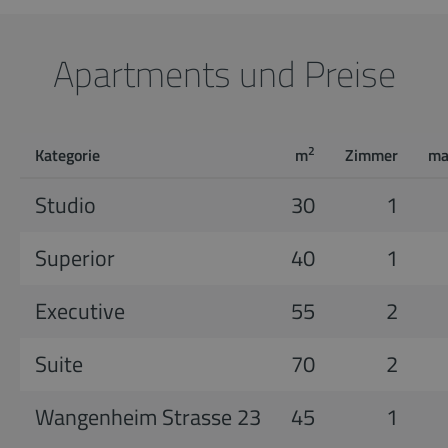
Apartments und Preise
2
Kategorie
m
Zimmer
ma
Studio
30
1
Superior
40
1
Executive
55
2
Suite
70
2
Wangenheim Strasse 23
45
1