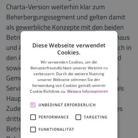
Charta-Version weiterhin klar zum
Beherbergungssegment und gelten damit
als gewerbliche Konzepte mit den beiden
Betriebsmodellen Serviced Apartmenthaus
Diese Webseite verwendet
und Aparthotel. Beide unterscheiden sich in
Cookies.
den Apartmentgrößen, dem Servicegrad
Wir verwenden Cookies, um die
sowie in der Art und des Umfangs der
Benutzerfreundlichkeit unserer Website zu
verbessern. Durch die weitere Nutzung
Gemeinschaftsflächen. Immer verfügen
unserer Webseite stimmen Sie der
Verwendung von Cookies gemäß unserer
Serviced Apartments über eine Küche als
Cookie-Richtlinie zu.
Weitere Informationen
Hauptunterschied zu Hotelzimmern.
UNBEDINGT ERFORDERLICH
Zudem zählt die Charta als gewachsenes
drittes gewerbliches Konzept die
PERFORMANCE
TARGETING
Betriebsform Co-Living, wenn sie im
FUNKTIONALITÄT