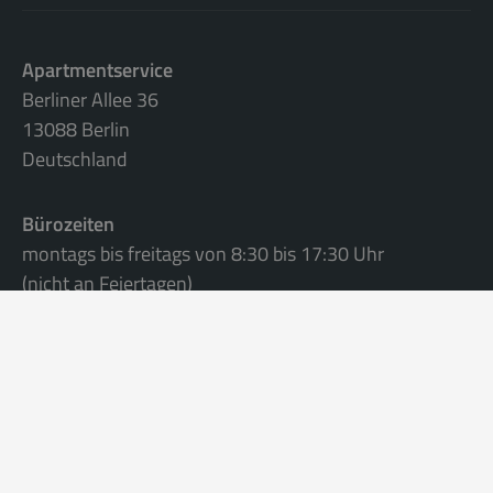
Apartmentservice
Berliner Allee 36
13088 Berlin
Deutschland
Bürozeiten
montags bis freitags von 8:30 bis 17:30 Uhr
(nicht an Feiertagen)
Telefon: +49 (0)30 96 06 09 49-0
Bitte füllen Sie das
Anfrageformular
aus
oder schreiben eine Mail an
info@apartmentservice.de
.