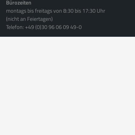
Bürozeiten
montags bis freitags von 8:30 bis 17:30 Uhr
(nicht an Feiertagen)
Telefon: +49 (0)30 96 06 09 49-0
Bitte füllen Sie das
Anfrageformular
aus
oder schreiben eine Mail an
info@apartmentservice.de
.
©
2026 Apartmentservice
AGB
Datenschutzerklärung
Impressum