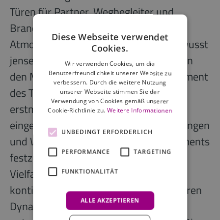
Türen für Partner, Wegbegleiter und
Branchenakteure. In persönlicher
Diese Webseite verwendet
Atmosphäre wurde der Austausch bewusst
Cookies.
jenseits klassischer Jubiläumsformate in
Wir verwenden Cookies, um die
den Mittelpunkt gestellt. Zentrales Element
Benutzerfreundlichkeit unserer Website zu
verbessern. Durch die weitere Nutzung
des Tages war die Wunschkapsel, die
unserer Webseite stimmen Sie der
Verwendung von Cookies gemäß unserer
erstmals befüllt wurde. Gäste waren
Cookie-Richtlinie zu.
Weitere Informationen
eingeladen, ihre Perspektiven, Erwartungen
UNBEDINGT ERFORDERLICH
und Wünsche für die Zukunft des Segments
PERFORMANCE
TARGETING
festzuhalten. Die Beiträge spiegeln die
Vielfalt einer Branche wider, die sich
FUNKTIONALITÄT
kontinuierlich weiterentwickelt und deren
ALLE AKZEPTIEREN
Dynamik aus dem Zusammenspiel