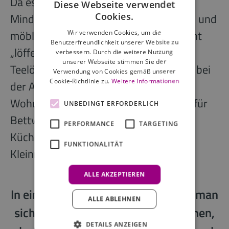
Da es (noch) keine verbindlichen
Diese Webseite verwendet
Cookies.
Mindeststandards zur Einrichtung gibt, und
möblierte Wohnungen in der Regel nicht
Wir verwenden Cookies, um die
Benutzerfreundlichkeit unserer Website zu
„löffelfertig“ (also komplett bis auf den
verbessern. Durch die weitere Nutzung
unserer Webseite stimmen Sie der
Teelöffel) ausgestattet sind, muss man bei
Verwendung von Cookies gemäß unserer
Cookie-Richtlinie zu.
Weitere Informationen
der Anmietung einer (teil-)möblierten
Wohnung zudem Anschaffungskosten für
UNBEDINGT ERFORDERLICH
Bettwaren, Bettwäsche,
PERFORMANCE
TARGETING
Küchenausstattung und ggf. weitere
FUNKTIONALITÄT
Kleinmöbel mit einkalkulieren.
ALLE AKZEPTIEREN
In einem
Serviced Apartment
muss man
ALLE ABLEHNEN
sich hierüber keine Gedanken machen,
DETAILS ANZEIGEN