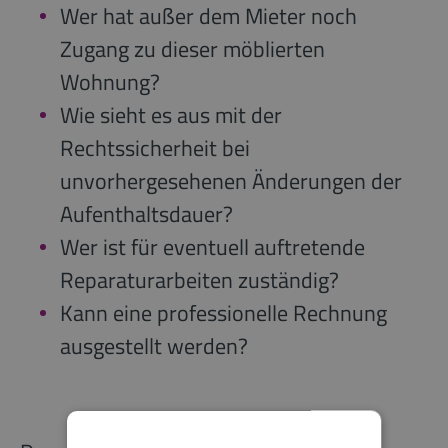
Wer hat außer dem Mieter noch
Zugang zu dieser möblierten
Wohnung?
Wie sieht es aus mit der
Rechtssicherheit bei
unvorhergesehenen Änderungen der
Aufenthaltsdauer?
Wer ist für eventuell auftretende
Reparaturarbeiten zuständig?
Kann eine professionelle Rechnung
ausgestellt werden?