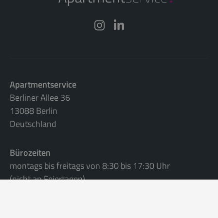
Apartmentservice
Berliner Allee 36
13088 Berlin
Deutschland
Bürozeiten
montags bis freitags von 8:30 bis 17:30 Uhr
(nicht an Feiertagen)
Telefon: +49 (0)30 96 06 09 49-0