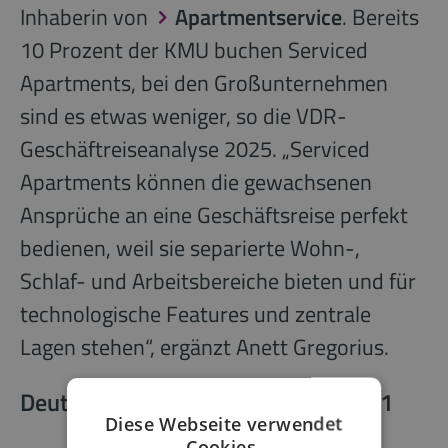
Inhaberin von
Apartmentservice
. Bereits
10 Prozent der KMU buchen Serviced
Apartments, bei den Großunternehmen
sind es etwas weniger, so die VDR-
Geschäftreiseanalyse 2025. „Serviced
Apartments können die gewachsenen
Ansprüche an eine Geschäftsreise perfekt
bedienen, weil sie separierte Wohn-,
Schlaf- und Arbeitsbereiche bieten und für
technologische Features und zentrale
Lagen stehen“, ergänzt Anett Gregorius.
Deutschland Geschäftsreiseziel Nr. 1
Diese Webseite verwendet
Cookies.