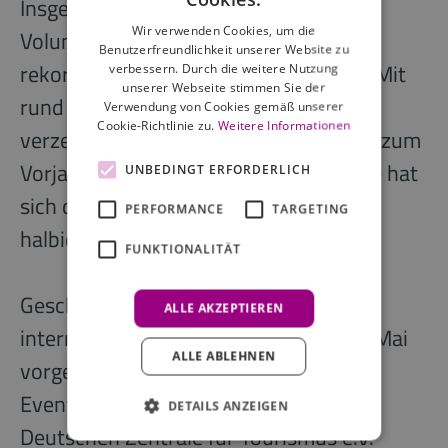
Insgesamt bleibt das Business-Travel-
Wir verwenden Cookies, um die
Volumen dauerhaft niedriger als im
Benutzerfreundlichkeit unserer Website zu
rekordstarken Vor-Corona-Jahr 2019: Mit
verbessern. Durch die weitere Nutzung
unserer Webseite stimmen Sie der
rund 107,1 Millionen Geschäftsreisen
Verwendung von Cookies gemäß unserer
Cookie-Richtlinie zu.
Weitere Informationen
verzeichnete es sogar einen Rückgang zum
Vorjahr um 8 Prozent. Gegenüber 2019 hat
UNBEDINGT ERFORDERLICH
sich die Zahl der Geschäftsreisen fast
PERFORMANCE
TARGETING
halbiert.
FUNKTIONALITÄT
Geschäftsreisen werden aber
ALLE AKZEPTIEREN
internationaler, berichtet auch das im Mai
ALLE ABLEHNEN
vorgestellte „Meeting- und
EventBarometer 2024/2025“ von der
DETAILS ANZEIGEN
Deutschen Zentrale für Tourismus e.V.