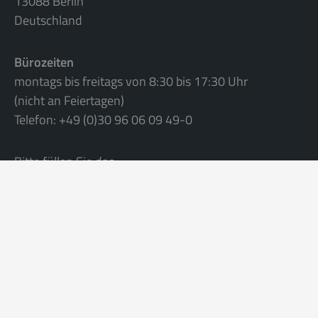
13088 Berlin
Deutschland
Bürozeiten
montags bis freitags von 8:30 bis 17:30 Uhr
(nicht an Feiertagen)
Telefon: +49 (0)30 96 06 09 49-0
Bitte füllen Sie das
Anfrageformular
aus
oder schreiben eine Mail an
info@apartmentservice.de
.
©
2026 Apartmentservice