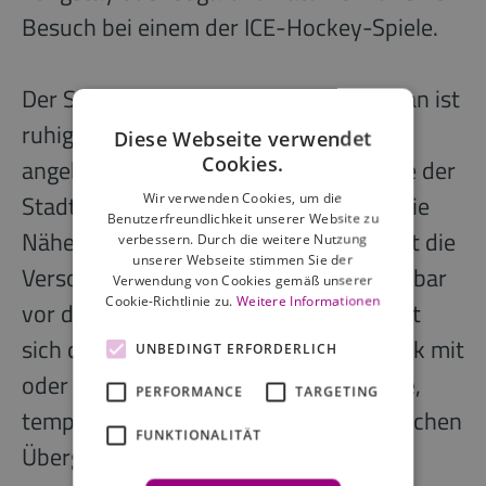
Besuch bei einem der ICE-Hockey-Spiele.
Der Standort im Wiener Stadtteil Kagran ist
ruhig gelegen und zugleich sehr gut
Diese Webseite verwendet
Cookies.
angebunden, so dass zentrale Bereiche der
Stadt bequem erreichbar sind. Durch die
Wir verwenden Cookies, um die
Benutzerfreundlichkeit unserer Website zu
Nähe zum Westfield Donau Zentrum ist die
verbessern. Durch die weitere Nutzung
unserer Webseite stimmen Sie der
Versorgung in allen Bereichen unmittelbar
Verwendung von Cookies gemäß unserer
Cookie-Richtlinie zu.
Weitere Informationen
vor der Haustür gesichert. Damit eignet
sich das Haus auch für einen City-Break mit
UNBEDINGT ERFORDERLICH
oder ohne Hockey, längere Aufenthalte,
PERFORMANCE
TARGETING
temporäres Wohnen oder einen beruflichen
FUNKTIONALITÄT
Übergang.