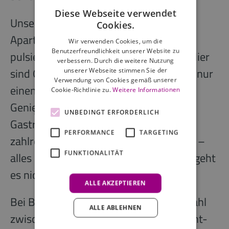
Diese Webseite verwendet
Unsere sieben hochwertigen Serviced
Cookies.
Apartments befinden sich mitten im
Wir verwenden Cookies, um die
Benutzerfreundlichkeit unserer Website zu
pulsierenden Zentrum von Lippstadt. Hier
verbessern. Durch die weitere Nutzung
sind Geschäfte, Restaurants und Cafés nur
unserer Webseite stimmen Sie der
Verwendung von Cookies gemäß unserer
einen kurzen Spaziergang entfernt.
Cookie-Richtlinie zu.
Weitere Informationen
Genießen Sie die Vielfalt der lokalen
UNBEDINGT ERFORDERLICH
Gastronomie oder stöbern Sie in den
PERFORMANCE
TARGETING
zahlreichen Boutiquen und Geschäften –
FUNKTIONALITÄT
alles direkt vor Ihrer Tür! Viel zentraler geht
es nicht.
ALLE AKZEPTIEREN
Bei BRIGHT Lippstadt haben Sie die Wahl
ALLE ABLEHNEN
zwischen fünf verschiedenen Apartment-