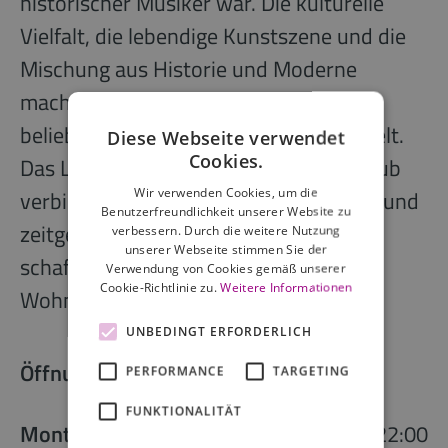
historischer Musiker war. Die kulturelle
Vielfalt, die lebendige Kunstszene und die
Mischung aus Historie und Moderne
machen die sächsische Stadt zu einem
beliebten Ziel für Reisende aus aller Welt.
Diese Webseite verwendet
Cookies.
Das Leipzig Townhouse – Vagabond Club
Wir verwenden Cookies, um die
verbindet traditionelle Architektur, Stil und
Benutzerfreundlichkeit unserer Website zu
zeitgemäßen Komfort miteinander und
verbessern. Durch die weitere Nutzung
unserer Webseite stimmen Sie der
schafft damit ein unverwechselbares
Verwendung von Cookies gemäß unserer
Cookie-Richtlinie zu.
Weitere Informationen
Wohnerlebnis im Herzen der Stadt.
UNBEDINGT ERFORDERLICH
Öffnungszeiten der Rezeption
PERFORMANCE
TARGETING
FUNKTIONALITÄT
Montag
06:30 - 22:00