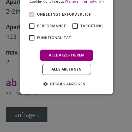
Apartmenttyp:
Cookie-Richtlinie zu.
Weitere Informationen
2-Zimmer-Apartment
UNBEDINGT ERFORDERLICH
Apartmentgröße:
PERFORMANCE
TARGETING
2
123-157 m
FUNKTIONALITÄT
max. Personen:
ALLE AKZEPTIEREN
2
ALLE ABLEHNEN
ab 243,00
DETAILS ANZEIGEN
30 - 180 Nächte
anfragen