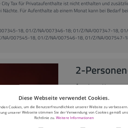
ty Tax für Privataufenthalte ist nicht enthalten und zusätzli
ei Nächte. Für Aufenthalte ab einem Monat kann bei Bedarf 
/007345-18, 01/Z/NA/007346-18; 01/Z/NA/007347-18, 01
Z/NA/007545-18, 01/Z/NA/007546-18, 01/Z/NA/007547-1
2-Personen
Apartmenttyp:
Apartmentgröße:
Diese Webseite verwendet Cookies.
max. Personen:
nden Cookies, um die Benutzerfreundlichkeit unserer Website zu verbessern.
zung unserer Webseite stimmen Sie der Verwendung von Cookies gemäß uns
Richtlinie zu.
Weitere Informationen
ab 95,00