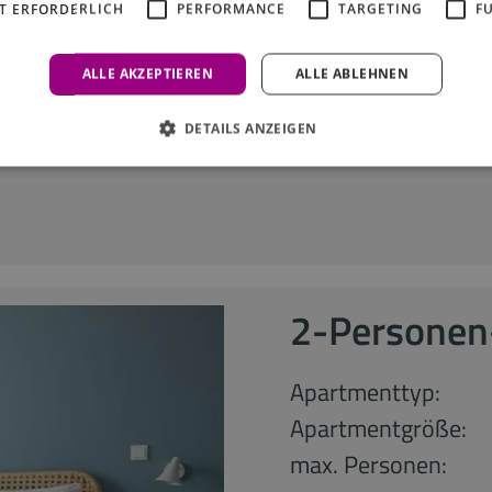
T ERFORDERLICH
PERFORMANCE
TARGETING
F
ab 30 Nächte
ALLE AKZEPTIEREN
ALLE ABLEHNEN
anfragen
DETAILS ANZEIGEN
2-Personen
Apartmenttyp:
Apartmentgröße:
max. Personen: