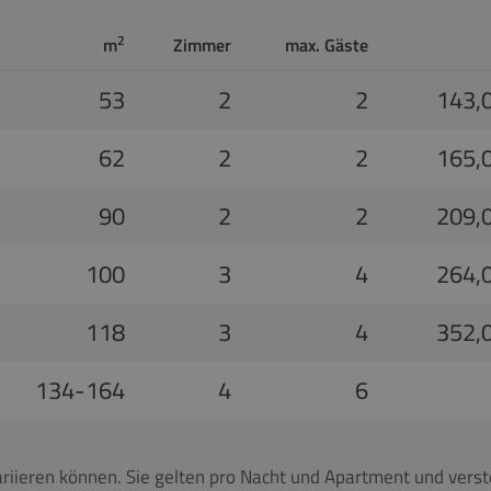
2
m
Zimmer
max. Gäste
53
2
2
143,0
62
2
2
165,0
90
2
2
209,0
100
3
4
264,0
118
3
4
352,0
134-164
4
6
riieren können. Sie gelten pro Nacht und Apartment und verste