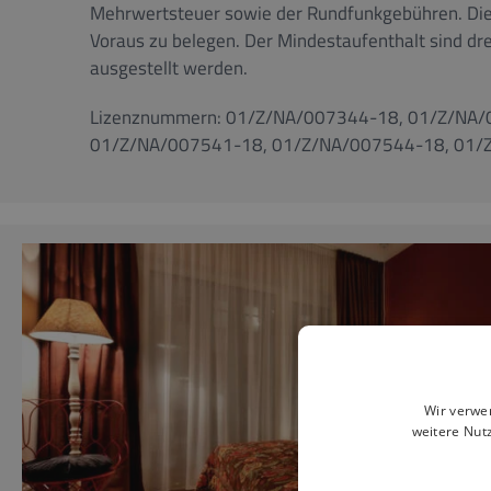
Mehrwertsteuer sowie der Rundfunkgebühren. Die Ci
Voraus zu belegen. Der Mindestaufenthalt sind dr
ausgestellt werden.
Lizenznummern: 01/Z/NA/007344-18, 01/Z/NA
01/Z/NA/007541-18, 01/Z/NA/007544-18, 01/
Wir verwe
weitere Nut