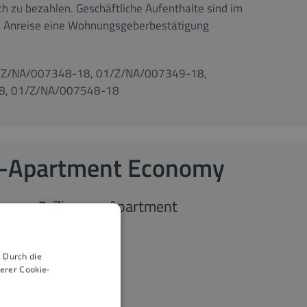
ch zu bezahlen. Geschäftliche Aufenthalte sind im
bei Anreise eine Wohnungsgeberbestätigung
/Z/NA/007348-18, 01/Z/NA/007349-18,
8, 01/Z/NA/007548-18
-Apartment Economy
2-Zimmer-Apartment
2
53 m
2
 Durch die
erer Cookie-