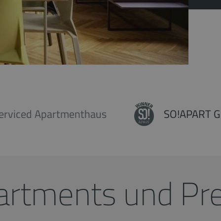
erviced Apartmenthaus
SO!APART G
artments und Pre